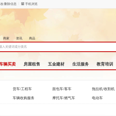
改/删除信息
手机浏览
商家
资讯
商品
车辆买卖
房屋租售
五金建材
生活服务
教育培训
货车/工程车
面包车/客车
拖拉机/收割机
车辆收购服务
摩托车/燃气车
电动车