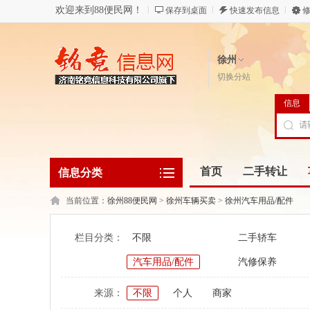
欢迎来到88便民网！
保存到桌面
快速发布信息
修
徐州
切换分站
信息
首页
二手转让
信息分类
当前位置：
徐州88便民网
>
徐州车辆买卖
>
徐州汽车用品/配件
栏目分类：
不限
二手轿车
汽车用品/配件
汽修保养
来源：
不限
个人
商家