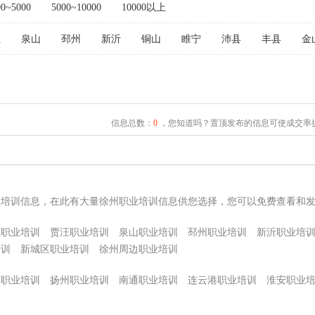
00~5000
5000~10000
10000以上
汪
泉山
邳州
新沂
铜山
睢宁
沛县
丰县
金
信息总数：
0
，您知道吗？置顶发布的信息可使成交率提
业培训信息，在此有大量徐州职业培训信息供您选择，您可以免费查看和
里职业培训
贾汪职业培训
泉山职业培训
邳州职业培训
新沂职业培
培训
新城区职业培训
徐州周边职业培训
州职业培训
扬州职业培训
南通职业培训
连云港职业培训
淮安职业