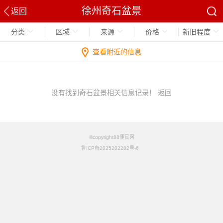
徐州奇石盆景
返回
分类
区域
来源
价格
新旧程度
查看附近的信息
没有找到奇石盆景相关信息记录！
返回
©copyright88便民网
鲁ICP备2025202282号-6