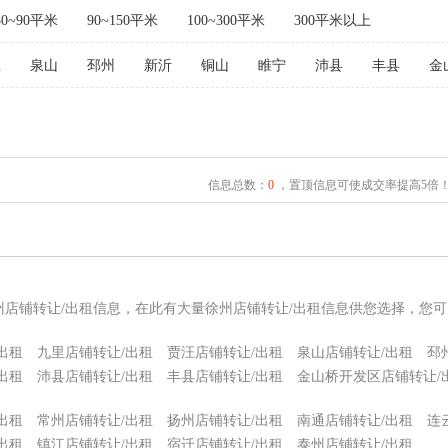
50~90平米
90~150平米
100~300平米
300平米以上
汪
泉山
邳州
新沂
铜山
睢宁
沛县
丰县
金
信息总数：
0
，置顶信息可使成交率提高5倍
州店铺转让/出租信息，在此有大量徐州店铺转让/出租信息供您选择，您
出租
九里店铺转让/出租
贾汪店铺转让/出租
泉山店铺转让/出租
邳
出租
沛县店铺转让/出租
丰县店铺转让/出租
金山桥开发区店铺转让/
出租
常州店铺转让/出租
扬州店铺转让/出租
南通店铺转让/出租
连
出租
镇江店铺转让/出租
宿迁店铺转让/出租
泰州店铺转让/出租