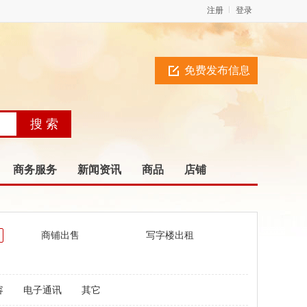
注册
登录
免费发布信息
商务服务
新闻资讯
商品
店铺
商铺出售
写字楼出租
容
电子通讯
其它