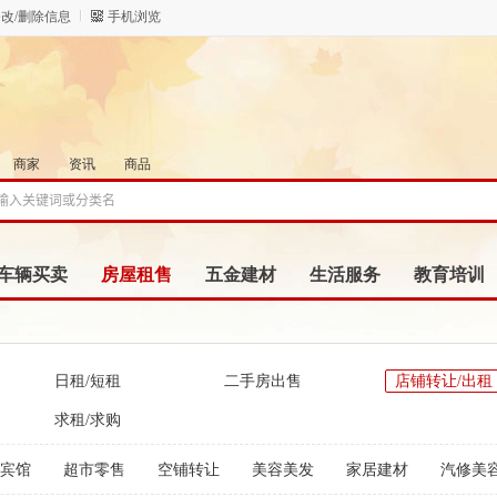
改/删除信息
手机浏览
商家
资讯
商品
车辆买卖
房屋租售
五金建材
生活服务
教育培训
日租/短租
二手房出售
店铺转让/出租
求租/求购
宾馆
超市零售
空铺转让
美容美发
家居建材
汽修美